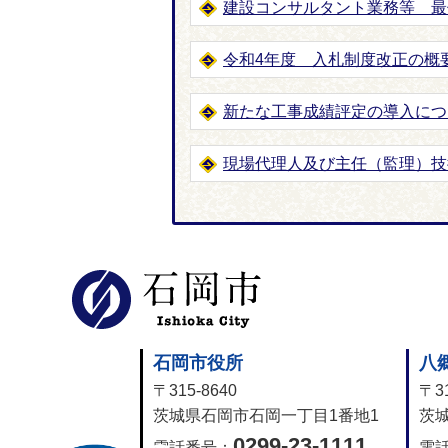
建設コンサルタント業務等 最
令和4年度 入札制度改正の概
新たな工事成績評定の導入につ
現場代理人及び主任（監理）技
石岡市公式
石岡市役所
八
〒315-8640
〒31
茨城県石岡市石岡一丁目1番地1
茨城
0299-23-1111
電話番号：
電