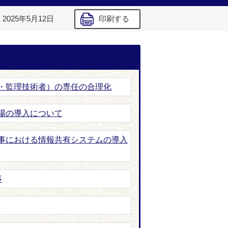
】
2025年5月12日
印刷する
・監理技術者）の専任の合理化
場の導入について
事における情報共有システムの導入
事