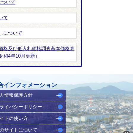
について
いて
しについて
価格及び低入札価格調査基本価格算
和4年10月更新）
合インフォメーション
人情報保護方針
ライバシーポリシー
イトの使い方
のサイトについて