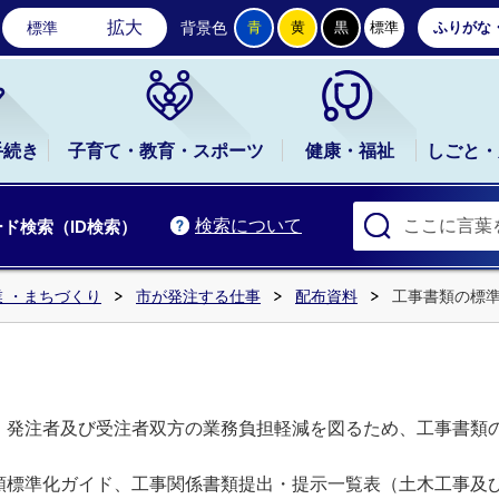
石岡市公式ホームページ
拡大
標準
背景色
青
黄
黒
標準
ふりがな
手続き
子育て・教育・スポーツ
健康・福祉
しごと・
検索について
ド検索（ID検索）
 ・まちづくり
市が発注する仕事
配布資料
工事書類の標
、発注者及び受注者双方の業務負担軽減を図るため、工事書類
類標準化ガイド、
工事関係書類提出・提示一覧表（土木工事及び