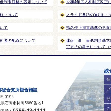
低制限価格の設定について
令和4年度入札制度改正
要について
スライド条項の適用につ
いて
指名停止措置基準の見直
術者の配置について
建設工事 最低制限基本
定方法の変更について（令
ホームページ
総
個
プ
郷総合支所複合施設
5-0195
サ
県石岡市柿岡5680番地1
こ
0299-43-1111
話番号：