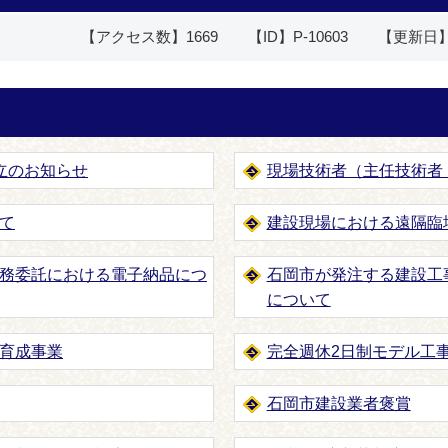
【アクセス数】
1669
【ID】
P-10603
【更新日
立のお知らせ
現場技術者（主任技術者
て
建設現場における遠隔臨
務委託における電子納品につ
石岡市が発注する建設工
について
育成事業
完全週休2日制モデル工
石岡市建設業者褒賞