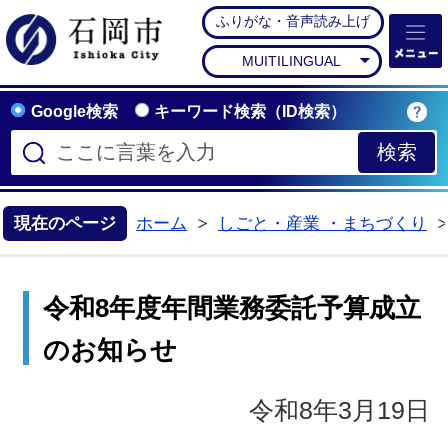
ふりがな・音声読み上げ
石岡市公式ホームペー
MUITILINGUAL
Google検索
キーワード検索（ID検索）
現在のページ
ホーム
しごと・産業 ・まちづくり
>
令和8年度年間業務委託予算成立
のお知らせ
令和8年3月19日