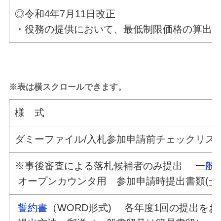
◎令和4年7月11日改正
・役務の提供において、最低制限価格の算出
※表は横スクロールできます。
様 式
ダミーファイル/入札参加申請前チェックリス
※事後審査による落札候補者のみ提出
一般
オープンカウンタ用 参加申請時提出書類(
一
誓約書
（WORD形式) 各年度1回の提出を