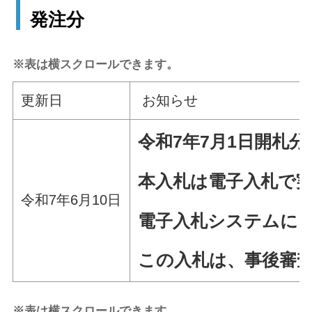
発注分
※表は横スクロールできます。
更新日
お知らせ
令和7年7
月1
日
開札分
本入札は電子入札で
令和7年6月10日
電子入札システムによ
この入札は、事後審
※表は横スクロールできます。