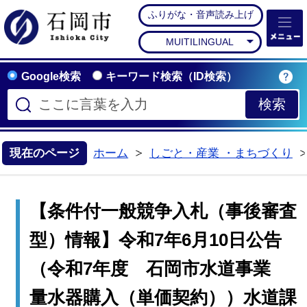
ふりがな・音声読み上げ
石岡市公式ホームペー
MUITILINGUAL
Google検索
キーワード検索（ID検索）
現在のページ
ホーム
しごと・産業 ・まちづくり
>
【条件付一般競争入札（事後審査
型）情報】令和7年6月10日公告
（令和7年度 石岡市水道事業
量水器購入（単価契約））水道課