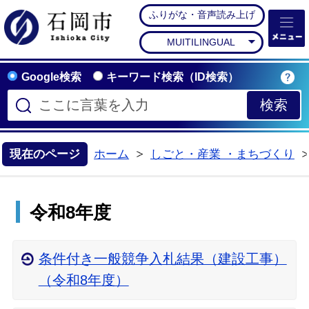
ふりがな・音声読み上げ
石岡市公式ホームペー
MUITILINGUAL
Google検索
キーワード検索（ID検索）
現在のページ
ホーム
しごと・産業 ・まちづくり
>
令和8年度
条件付き一般競争入札結果（建設工事）
（令和8年度）