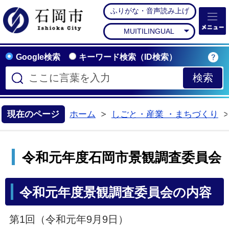
ふりがな・音声読み上げ
石岡市公式ホームペー
MUITILINGUAL
Google検索
キーワード検索（ID検索）
現在のページ
ホーム
しごと・産業 ・まちづくり
>
令和元年度石岡市景観調査委員会
令和元年度景観調査委員会の内容
第1回（令和元年9月9日）