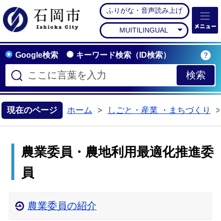
ふりがな・音声読み上げ
石岡市公式ホームペー
MUITILINGUAL
Google検索
キーワード検索（ID検索）
現在のページ
ホーム
しごと・産業 ・まちづくり
>
農業委員・農地利用最適化推進委
員
農業委員の紹介