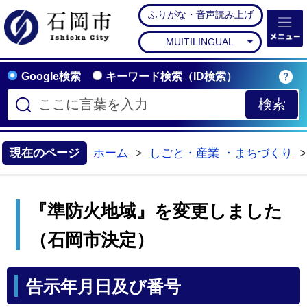
ふりがな・音声読み上げ
石岡市公式ホームペー
MUITILINGUAL
Google検索
キーワード検索（ID検索）
現在のページ
ホーム
しごと・産業 ・まちづくり
>
『準防火地域』を変更しました
（石岡市決定）
告示年月日及び番号