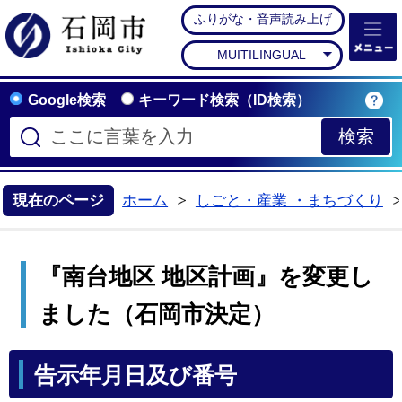
ふりがな・音声読み上げ
石岡市公式ホームペー
MUITILINGUAL
Google検索
キーワード検索（ID検索）
現在のページ
ホーム
しごと・産業 ・まちづくり
>
『南台地区 地区計画』を変更し
ました（石岡市決定）
告示年月日及び番号