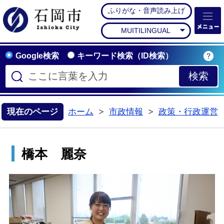
ふりがな・音声読み上げ
石岡市公式ホームペー
MUITILINGUAL
Google検索
キーワード検索（ID検索）
現在のページ
ホーム
市政情報
政策・行政運営
>
>
橋本 麗奈