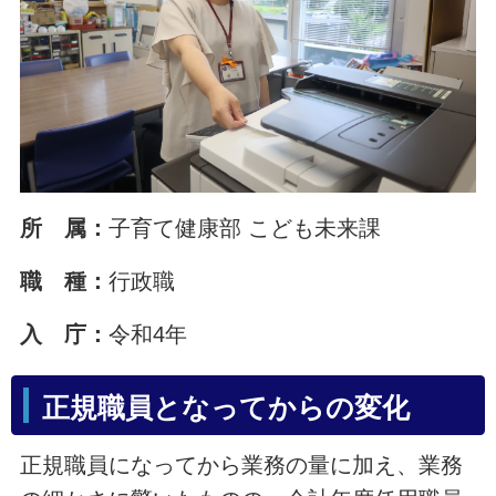
所 属：
子育て健康部 こども未来課
職 種：
行政職
入 庁：
令和4年
正規職員となってからの変化
正規職員になってから業務の量に加え、業務