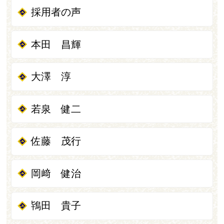
採用者の声
本田 昌輝
大澤 淳
若泉 健二
佐藤 茂行
岡﨑 健治
鴇田 貴子