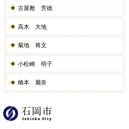
古屋敷 芳徳
高木 大地
菊地 将文
小松崎 明子
橋本 麗奈
石岡市