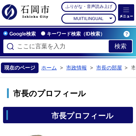
ふりがな・音声読み上げ
石岡市公式ホームペー
MUITILINGUAL
Google検索
キーワード検索（ID検索）
現在のページ
ホーム
市政情報
市長の部屋
>
>
市長のプロフィール
市長プロフィール