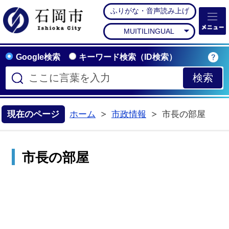
ふりがな・音声読み上げ
石岡市公式ホームペー
MUITILINGUAL
Google検索
キーワード検索（ID検索）
現在のページ
ホーム
市政情報
市長の部屋
>
市長の部屋