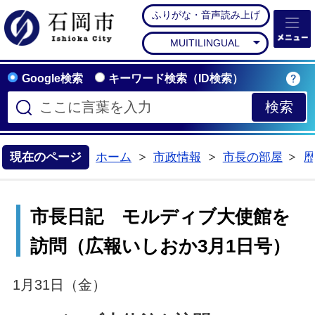
ふりがな・音声読み上げ
石岡市公式ホームペー
MUITILINGUAL
Google検索
キーワード検索（ID検索）
現在のページ
ホーム
市政情報
市長の部屋
>
>
>
市長日記 モルディブ大使館を
訪問（広報いしおか3月1日号）
1月31日（金）