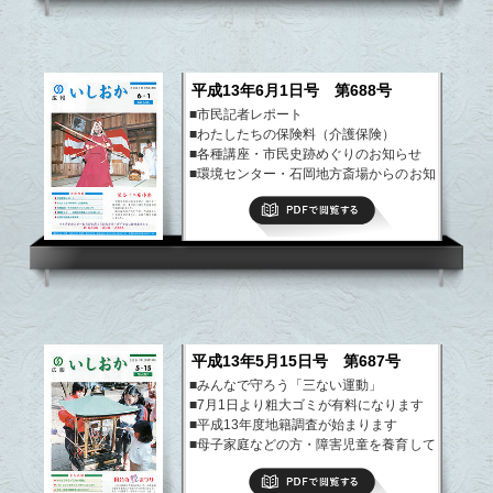
平成13年6月1日号 第688号
■市民記者レポート
■わたしたちの保険料（介護保険）
■各種講座・市民史跡めぐりのお知らせ
■環境センター・石岡地方斎場からのお知
らせ
PDFで閲覧する
■石岡市民号参加者募集
など
平成13年5月15日号 第687号
■みんなで守ろう「三ない運動」
■7月1日より粗大ゴミが有料になります
■平成13年度地籍調査が始まります
■母子家庭などの方・障害児童を養育して
いる方へ
PDFで閲覧する
■入札結果のお知らせ