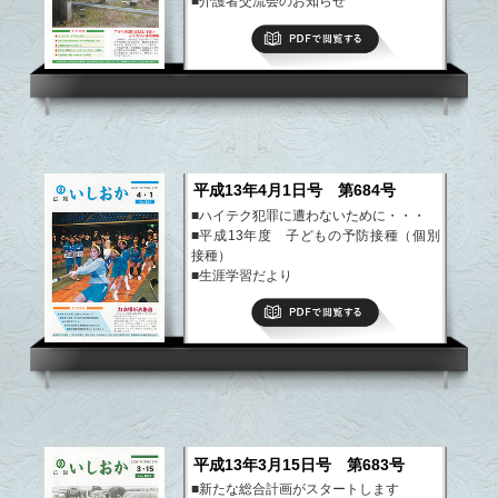
■介護者交流会のお知らせ
■まちかど情報センターボランティアスタ
PDFで閲覧する
ッフ募集
■女性問題に関する相談窓口の開設
など
平成13年4月1日号 第684号
■ハイテク犯罪に遭わないために・・・
■平成13年度 子どもの予防接種（個別
接種）
■生涯学習だより
■合併処理浄化槽補助金のお知らせ
PDFで閲覧する
■国民健康保険証が新しくなりました
など
平成13年3月15日号 第683号
■新たな総合計画がスタートします