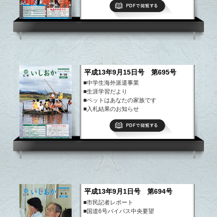
PDFで閲覧する
■70歳以上のの方に いしおかひまわり
パスポート発行
など
平成13年9月15日号 第695号
■中学生海外派遣事業
■生涯学習だより
■ペットはあなたの家族です
■入札結果のお知らせ
■平成14年度新入学児童健康診断
PDFで閲覧する
など
平成13年9月1日号 第694号
■市民記者レポート
■国道6号バイパス中央要望