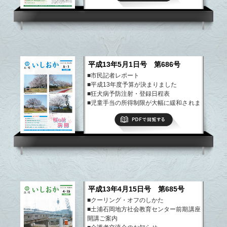
など
平成13年5月1日号 第686号
■市民記者レポート
■平成13年度予算が決まりました
■狂犬病予防注射・登録日程表
■児童手当の所得制限が大幅に緩和されま
す
PDFで閲覧する
■日帰り人間ドック・脳ドックのお知らせ
など
平成13年4月15日号 第685号
■クーリング・オフのしかた
■土浦石岡地方社会教育センター前期講座
開講ご案内