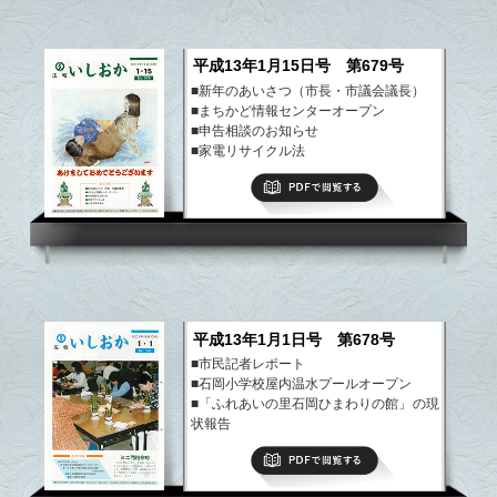
平成13年1月15日号 第679号
■新年のあいさつ（市長・市議会議長）
■まちかど情報センターオープン
■申告相談のお知らせ
■家電リサイクル法
■生涯学習講演会
PDFで閲覧する
など
平成13年1月1日号 第678号
■市民記者レポート
■石岡小学校屋内温水プールオープン
■「ふれあいの里石岡ひまわりの館」の現
状報告
■老人保健制度が改正されます
PDFで閲覧する
■成人式のご案内
など