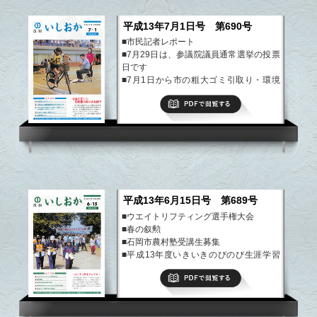
平成13年7月1日号 第690号
■市民記者レポート
■7月29日は、参議院議員通常選挙の投票
日です
■7月1日から市の粗大ゴミ引取り・環境
センターへの直接搬入が有料になります
PDFで閲覧する
■ひまわりの館をご利用ください
■生涯学習だより
など
平成13年6月15日号 第689号
■ウエイトリフティング選手権大会
■春の叙勲
■石岡市農村塾受講生募集
■平成13年度いきいきのびのび生涯学習
情報
PDFで閲覧する
■忘れずに！児童手当の現況届
など