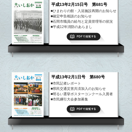
平成13年2月15日号 第681号
■ひまわりの館・入浴施設再開のお知らせ
■確定申告相談のお知らせ
■石岡市職員の給与と定員管理等の状況
■平成12年消防のあらまし
■都市計画法・建築基準法の改正
PDFで閲覧する
■赤い羽根・歳末助け合い募金の報告
など
平成13年2月1日号 第680号
■市民記者レポート
■県民交通災害共済加入のお知らせ
■明るい選挙ポスターコンクール入賞者
■市民綱引大会参加募集
■吉永みち子講演会
PDFで閲覧する
など