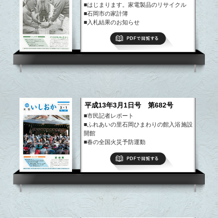
■はじまります。家電製品のリサイクル
■石岡市の家計簿
■入札結果のお知らせ
■軽自動車税にかかる変更手続き
PDFで閲覧する
など
平成13年3月1日号 第682号
■市民記者レポート
■ふれあいの里石岡ひまわりの館入浴施設
開館
■春の全国火災予防運動
■「家庭の日」図画・作文コンクール入賞
PDFで閲覧する
者
■在宅介護支援センターのご案内
■第1回定例会の予定
など