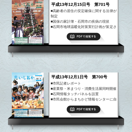
平成13年12月15日号 第701号
■高齢者の居住の安定確保に関する法律が
制定
■国保の家計簿・石岡市の疾病の現状
■石岡市地球温暖化対策実行計画が策定さ
れました
PDFで閲覧する
■秋の叙勲
■市営新池台団地入居者募集
など
平成13年12月1日号 第700号
■市民記者レポート
■産業祭・米まつり・消費生活展同時開催
■石岡情報タッチパネルを設置
■市民会館からまちかど情報センターに自
動交付機が移動になりました
PDFで閲覧する
■年末年始のゴミの収集と、し尿の汲み取
り
など