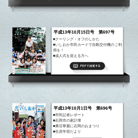
平成13年10月15日号 第697号
■クーリング・オフのしかた
■いしおか市民カードで自動交付機のご利
用を！
■成人式を迎える方へ
■秋は食べすぎにご用心
PDFで閲覧する
など
平成13年10月1日号 第696号
■市民記者レポート
■石岡市の家計簿
■勇荘華麗に石岡のおまつり
■生涯学習だより
■石岡市音楽祭