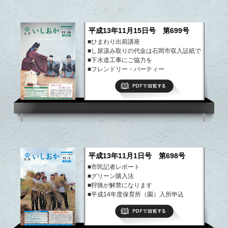
平成13年11月15日号 第699号
■ひまわり出前講座
■し尿汲み取りの代金は石岡市収入証紙で
■下水道工事にご協力を
■フレンドリー・パーティー
■平成14年度市立幼稚園園児募集
PDFで閲覧する
など
平成13年11月1日号 第698号
■市民記者レポート
■グリーン購入法
■狩猟が解禁になります
■平成14年度保育所（園）入所申込
■フレンドリーパーティー
PDFで閲覧する
■ひまわりの館からのお知らせ
など