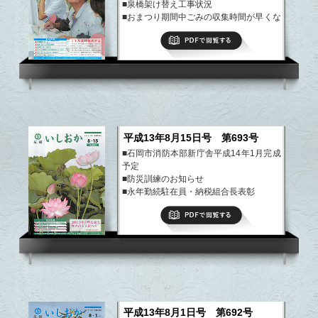
■泉橋架け替え工事状況
■おまつり期間中ごみの収集時間が早くな
ります
PDFで閲覧する
■市デイサービスセンター利用案内
■ひまわりの館よりお知らせ
など
平成13年8月15日号 第693号
■石岡市消防本部新庁舎平成14年1月完成
予定
■防災訓練のお知らせ
■永年勤続駐在員・納税組合長表彰
■石岡市議会定例会日程
PDFで閲覧する
など
平成13年8月1日号 第692号