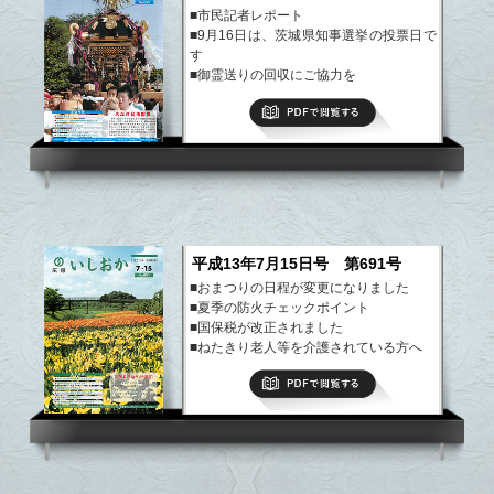
■市民記者レポート
■9月16日は、茨城県知事選挙の投票日で
す
■御霊送りの回収にご協力を
■納涼市民盆踊り大会
PDFで閲覧する
■児童扶養手当・特別児童扶養手当につい
て
など
平成13年7月15日号 第691号
■おまつりの日程が変更になりました
■夏季の防火チェックポイント
■国保税が改正されました
■ねたきり老人等を介護されている方へ
■食中毒の予防は家庭から
PDFで閲覧する
■在宅介護支援センターからのお知らせ
など