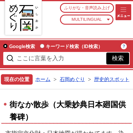
石
ふりがな・音声読み上げ
MULTILINGUAL
Google検索
キーワード検索（ID検索）
現在の位置
ホーム
石岡めぐり
歴史的スポット
街なか散歩（大乗妙典日本廻国供
養碑）