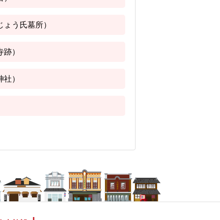
じょう氏墓所）
寺跡）
神社）