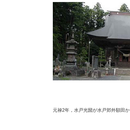
元禄2年，水戸光圀が水戸郊外額田