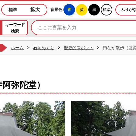
めぐりホームページ
拡大
標準
背景色
青
黄
黒
標準
ふりが
キーワード
検索
ホーム
石岡めぐり
歴史的スポット
街なか散歩（盛
寺阿弥陀堂）