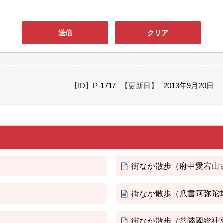
【ID】
P-1717
【更新日】
2013年9月20日
街なか散歩（府中愛宕山
街なか散歩（爪書阿弥陀
街なか散歩（常陸國総社