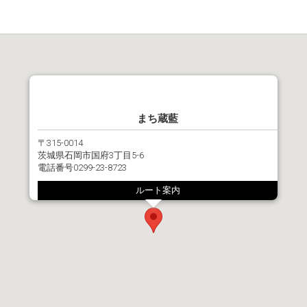
まち蔵藍
〒315-0014
茨城県石岡市国府3丁目5-6
電話番号
0299-23-8723
ルート案内