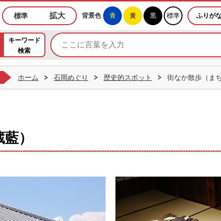
めぐりホームページ
拡大
標準
背景色
青
黄
黒
標準
ふりが
キーワード
検索
ホーム
石岡めぐり
歴史的スポット
街なか散歩（ま
蔵藍）