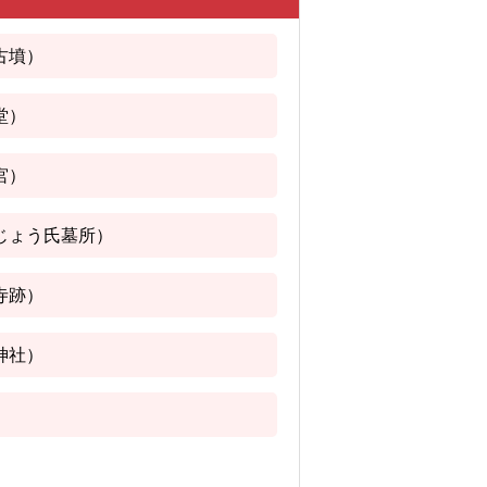
古墳）
堂）
宮）
じょう氏墓所）
寺跡）
神社）