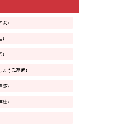
古墳）
堂）
宮）
じょう氏墓所）
寺跡）
神社）