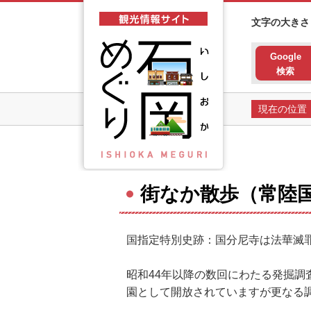
石岡市観光情報サイト 石岡
文字の大きさ
Google
検索
現在の位置
街なか散歩（常陸
国指定特別史跡：国分尼寺は法華滅
昭和44年以降の数回にわたる発掘
園として開放されていますが更なる