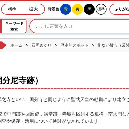
めぐりホームページ
拡大
標準
背景色
青
黄
黒
標準
ふりが
キーワード
検索
ホーム
石岡めぐり
歴史的スポット
街なか散歩（常
国分尼寺跡）
罪之寺といい，国分寺と同じように聖武天皇の勅願により建立
調査で中門跡や回廊跡，講堂跡，寺域を区別する遺構，南大門な
調査や保存・活用について検討がなされています。