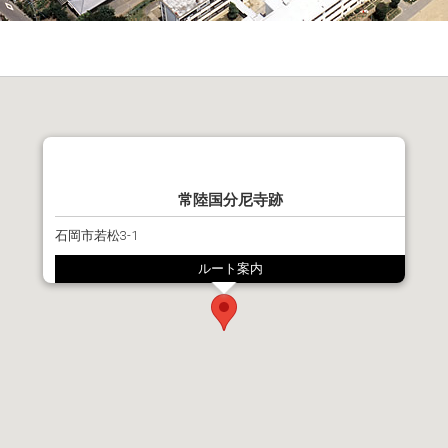
常陸国分尼寺跡
石岡市若松3-1
ルート案内