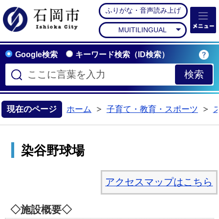
ふりがな・音声読み上げ
石岡市公式ホームペー
MUITILINGUAL
Google検索
キーワード検索（ID検索）
現在のページ
ホーム
子育て・教育・スポーツ
>
>
染谷野球場
アクセスマップはこちら
◇施設概要◇