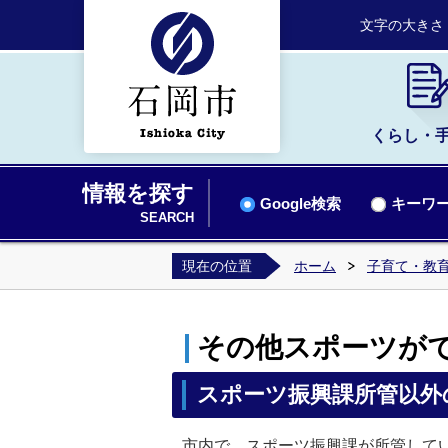
文字の大きさ
くらし・
情報を探す
Google検索
キーワー
SEARCH
現在の位置
ホーム
子育て・教
その他スポーツが
スポーツ振興課所管以外
市内で、スポーツ振興課が所管して