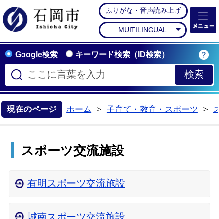
ふりがな・音声読み上げ
石岡市公式ホームペー
MUITILINGUAL
Google検索
キーワード検索（ID検索）
現在のページ
ホーム
子育て・教育・スポーツ
>
>
スポーツ交流施設
有明スポーツ交流施設
城南スポーツ交流施設