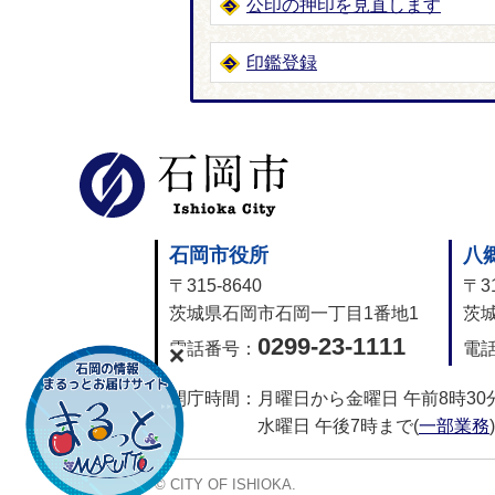
公印の押印を見直します
印鑑登録
石岡市公式
石岡市役所
八
〒315-8640
〒31
茨城県石岡市石岡一丁目1番地1
茨城
0299-23-1111
電話番号：
電
開庁時間：
月曜日から金曜日 午前8時30
水曜日 午後7時まで(
一部業務
)
© CITY OF ISHIOKA.