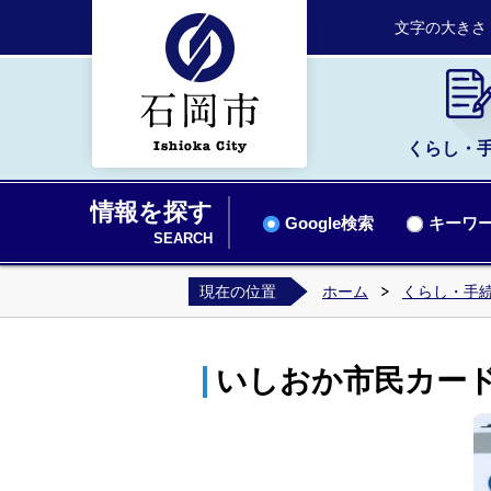
文字の大きさ
くらし・
情報を探す
Google検索
キーワー
SEARCH
現在の位置
ホーム
くらし・手
いしおか市民カー