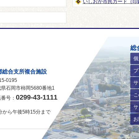
いしおか市民カード（印
ホームページ
総
個
プ
郷総合支所複合施設
5-0195
サ
県石岡市柿岡5680番地1
こ
0299-43-1111
話番号：
サ
分から午後5時15分まで
お