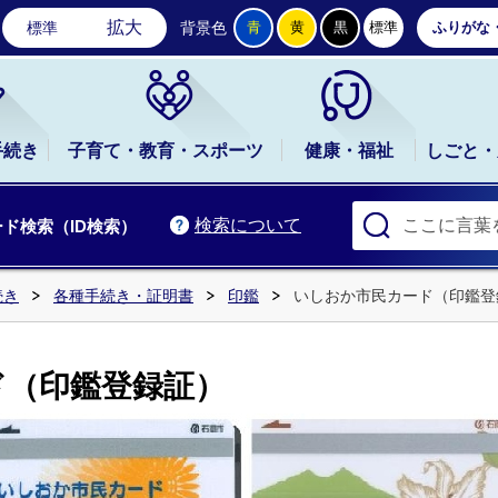
石岡市公式ホームページ
拡大
標準
背景色
青
黄
黒
標準
ふりがな
手続き
子育て・教育・スポーツ
健康・福祉
しごと・
検索について
ド検索（ID検索）
続き
各種手続き・証明書
印鑑
いしおか市民カード（印鑑登
ド（印鑑登録証）