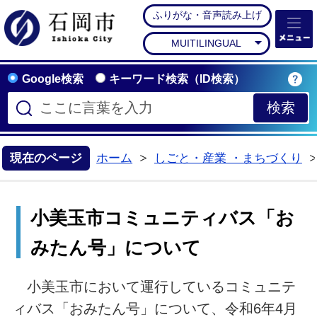
ふりがな・音声読み上げ
石岡市公式ホームペー
MUITILINGUAL
Google検索
キーワード検索（ID検索）
現在のページ
ホーム
しごと・産業 ・まちづくり
>
小美玉市コミュニティバス「お
みたん号」について
小美玉市において運行しているコミュニテ
ィバス「おみたん号」について、令和6年4月