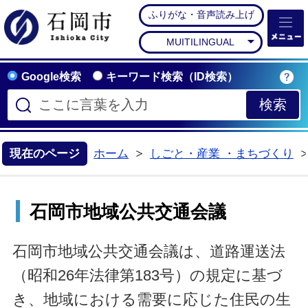
ふりがな・音声読み上げ
石岡市公式ホームペー
MUITILINGUAL
Google検索
キーワード検索（ID検索）
現在のページ
ホーム
しごと・産業 ・まちづくり
>
石岡市地域公共交通会議
石岡市地域公共交通会議は、道路運送法
（昭和26年法律第183号）の規定に基づ
き、地域における需要に応じた住民の生