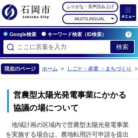
ふりがな・音声読み上げ
石岡市公式ホームペー
MUITILINGUAL
Google検索
キーワード検索（ID検索）
現在のページ
ホーム
しごと・産業 ・まちづくり
>
営農型太陽光発電事業にかかる
協議の場について
地域計画の区域内で営農型太陽光発電事業
を実施する場合は、農地転用許可申請を提出