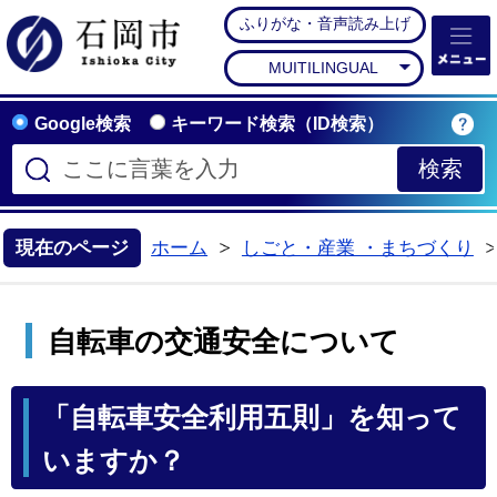
ふりがな・音声読み上げ
石岡市公式ホームペー
MUITILINGUAL
Google検索
キーワード検索（ID検索）
現在のページ
ホーム
しごと・産業 ・まちづくり
>
自転車の交通安全について
「自転車安全利用五則」を知って
いますか？