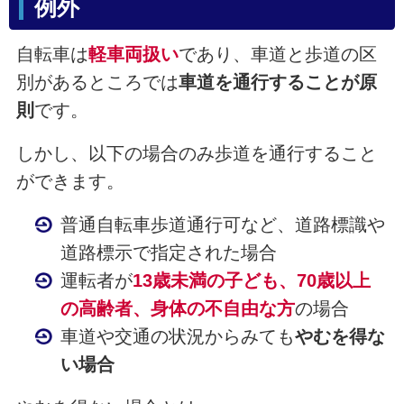
例外
自転車は
軽車両扱い
であり、車道と歩道の区
別があるところでは
車道を通行することが原
則
です。
しかし、以下の場合のみ歩道を通行すること
ができます。
普通自転車歩道通行可など、道路標識や
道路標示で指定された場合
運転者が
13歳未満の子ども、70歳以上
の高齢者、身体の不自由な方
の場合
車道や交通の状況からみても
やむを得な
い場合