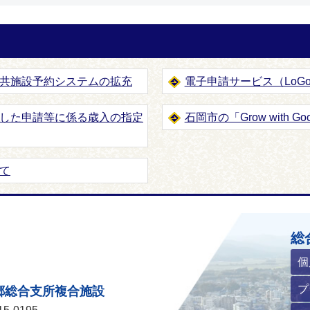
共施設予約システムの拡充
電子申請サービス（LoG
した申請等に係る歳入の指定
石岡市の「Grow with
て
ホームページ
総
個
プ
郷総合支所複合施設