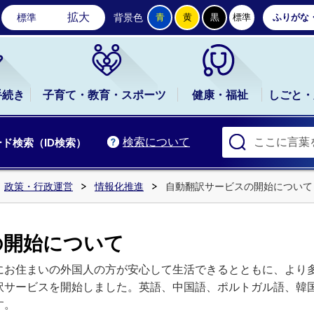
石岡市公式ホームページ
拡大
標準
背景色
青
黄
黒
標準
ふりがな
手続き
子育て・教育・スポーツ
健康・福祉
しごと・
検索について
ド検索（ID検索）
政策・行政運営
情報化推進
自動翻訳サービスの開始について
の開始について
にお住まいの外国人の方が安心して生活できるとともに、より
訳サービスを開始しました。英語、中国語、ポルトガル語、韓
す。