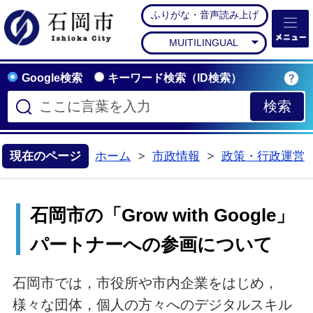
ふりがな・音声読み上げ
石岡市公式ホームペー
MUITILINGUAL
Google検索
キーワード検索（ID検索）
現在のページ
ホーム
市政情報
政策・行政運営
>
>
石岡市の「Grow with Google」
パートナーへの参画について
石岡市では，市役所や市内企業をはじめ，
様々な団体，個人の方々へのデジタルスキル