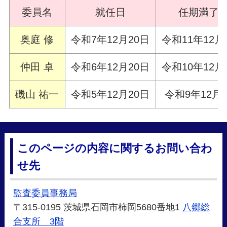
委員名
就任日
任期満了
奥庭 修
令和7年12月20日
令和11年12月
仲田 卓
令和6年12月20日
令和10年12月
磯山 祐一
令和5年12月20日
令和9年12月
このページの内容に関するお問い合わ
せ先
監査委員事務局
〒315-0195 茨城県石岡市柿岡5680番地1
八郷総
合支所 3階