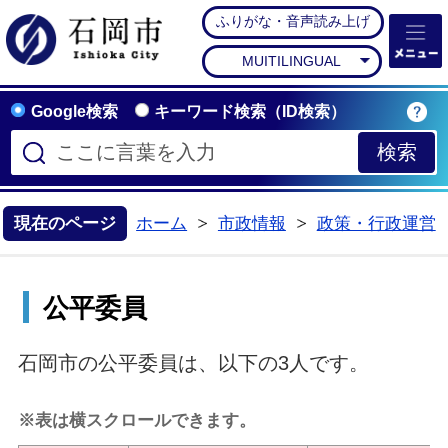
ふりがな・音声読み上げ
石岡市公式ホームペー
MUITILINGUAL
Google検索
キーワード検索（ID検索）
現在のページ
ホーム
市政情報
政策・行政運営
>
>
公平委員
石岡市の公平委員は、以下の3人です。
※表は横スクロールできます。