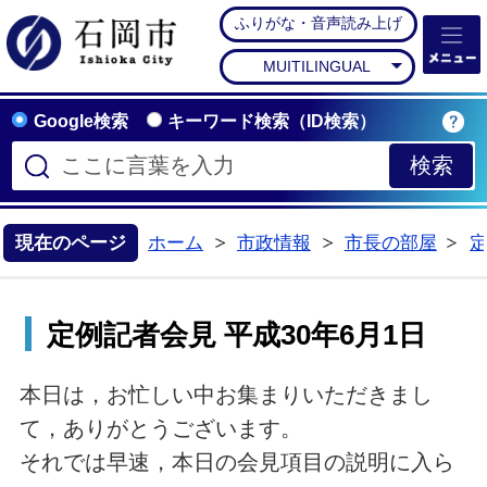
ふりがな・音声読み上げ
石岡市公式ホームペー
MUITILINGUAL
Google検索
キーワード検索（ID検索）
現在のページ
ホーム
市政情報
市長の部屋
>
>
>
定例記者会見 平成30年6月1日
本日は，お忙しい中お集まりいただきまし
て，ありがとうございます。
それでは早速，本日の会見項目の説明に入ら