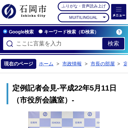
ふりがな・音声読み上げ
石岡市公式ホームペー
MUITILINGUAL
Google検索
キーワード検索（ID検索）
現在のページ
ホーム
市政情報
市長の部屋
>
>
>
定例記者会見-平成22年5月11日
（市役所会議室）-