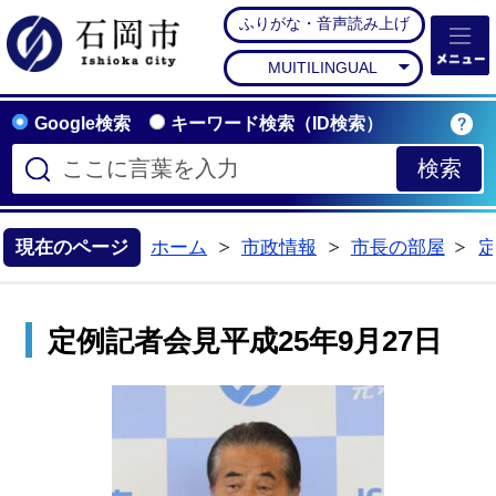
ふりがな・音声読み上げ
石岡市公式ホームペー
MUITILINGUAL
Google検索
キーワード検索（ID検索）
現在のページ
ホーム
市政情報
市長の部屋
>
>
>
定例記者会見平成25年9月27日