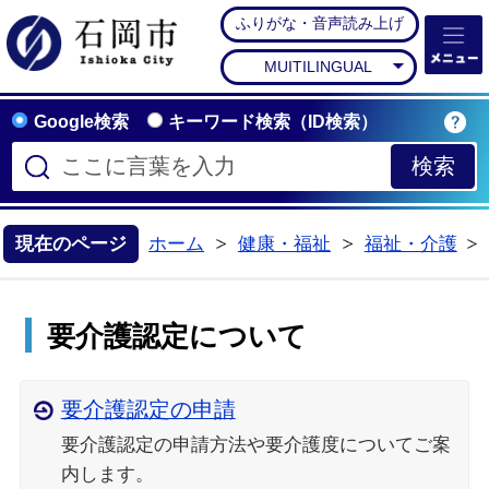
ふりがな・音声読み上げ
石岡市公式ホームペー
MUITILINGUAL
Google検索
キーワード検索（ID検索）
現在のページ
ホーム
健康・福祉
福祉・介護
>
>
要介護認定について
要介護認定の申請
要介護認定の申請方法や要介護度についてご案
内します。