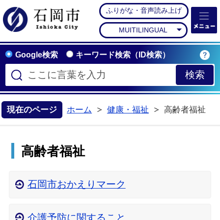
ふりがな・音声読み上げ
石岡市公式ホームペー
MUITILINGUAL
Google検索
キーワード検索（ID検索）
現在のページ
ホーム
健康・福祉
高齢者福祉
>
高齢者福祉
石岡市おかえりマーク
介護予防に関すること