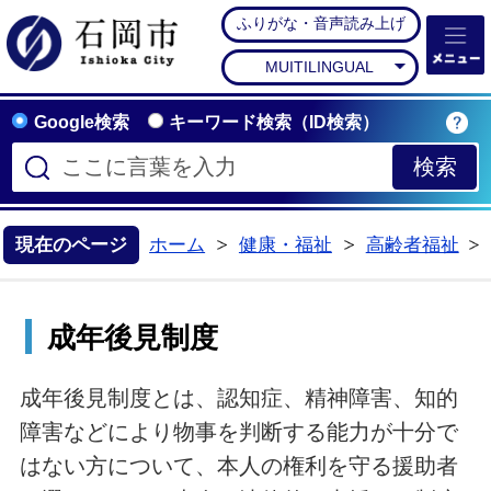
ふりがな・音声読み上げ
石岡市公式ホームペー
MUITILINGUAL
Google検索
キーワード検索（ID検索）
現在のページ
ホーム
健康・福祉
高齢者福祉
>
>
成年後見制度
成年後見制度とは、認知症、精神障害、知的
障害などにより物事を判断する能力が十分で
はない方について、本人の権利を守る援助者