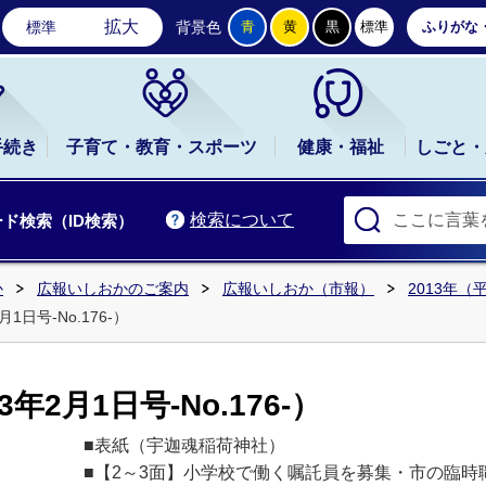
石岡市公式ホームページ
拡大
標準
背景色
青
黄
黒
標準
ふりがな
手続き
子育て・教育・スポーツ
健康・福祉
しごと・
検索について
ド検索（ID検索）
か
広報いしおかのご案内
広報いしおか（市報）
2013年（
1日号-No.176-）
年2月1日号-No.176-）
■表紙（宇迦魂稲荷神社）
■【2～3面】小学校で働く嘱託員を募集・市の臨時