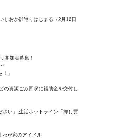
う
いしおか雛巡りはじまる（2月16日
ぐり参加者募集！
ら～
を！」
などの資源ごみ回収に補助金を交付し
ださい」,生活ホットライン「押し買
制,わが家のアイドル