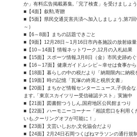
か」有料広告掲載募集,「完了検査」を受けましょ
■【4面】叙勲,寄贈
■【5面】県民交通災害共済へ加入しましょう,第7回
～）
■【6～8面】まちの話題できごと
■【9面】12月28日～1月16日市内各施設の放射線量
■【10～14面】情報ネットワーク,12月の入札結果
■【15面】スポーツ情報,3月8日（金）市民史跡め
■【16～17面】健康ガイド,レシピ～幸せは食事か
■【18面】暮らしの中の税だより「納期限内に納税
■【19面】時の記憶「瓦塚の終焉と税所文書」
■【20面】まちかど情報センターニュース,子供会
ます,「東京スカイツリー受信確認テスト」実施中
■【21面】図書館つうしん,国府地区公民館まつり
■【22面】ハーモニーコーナー「相談窓口を利用く
いも,クーリングオフが可能に！」
■【23面】文芸いしおか,文化協会だより
■【24面】2月24日石岡つくばねマラソンの通行規