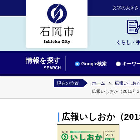
文字の大きさ
くらし・
情報を探す
Google検索
キーワー
SEARCH
現在の位置
ホーム
広報いしお
広報いしおか（2013年2月
広報いしおか（2013