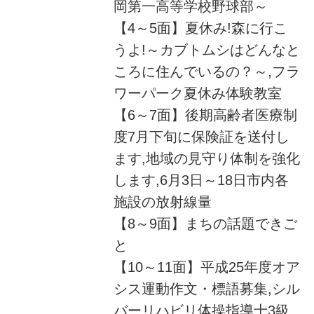
岡第一高等学校野球部～
【4～5面】夏休み!森に行こ
うよ!～カブトムシはどんなと
ころに住んでいるの？～,フラ
ワーパーク夏休み体験教室
【6～7面】後期高齢者医療制
度7月下旬に保険証を送付し
ます,地域の見守り体制を強化
します,6月3日～18日市内各
施設の放射線量
【8～9面】まちの話題できご
と
【10～11面】平成25年度オア
シス運動作文・標語募集,シル
バーリハビリ体操指導士3級