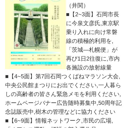
（井関）
■【2~3面】石岡市長
に今泉文彦氏,東京駅
乗り入れに向け常磐
線の積極的利用を,
「茨城―札幌便」が
再び1日2往復に,市内
各施設の放射線量
■【4~5面】第7回石岡つくばねマラソン大会,
中央公民館まつりにお出でください,一人暮ら
しの高齢者の皆さん緊急メモを利用ください,
ホームページバナー広告随時募集中,50周年記
念誌販売中,樹木の管理などに協力ください
■【6~9面】情報ネットワーク,市民の広場,