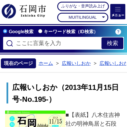
ふりがな・音声読み上げ
石岡市公式ホームペー
MUITILINGUAL
Google検索
キーワード検索（ID検索）
現在のページ
ホーム
広報いしおか
広報いしお
>
>
広報いしおか（2013年11月15日
号‐No.195‐）
■【表紙】八木住吉神
社の明神鳥居と石段