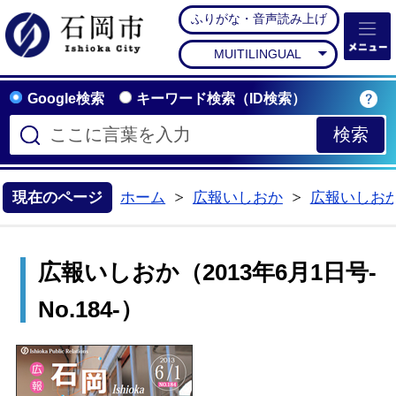
ふりがな・音声読み上げ
石岡市公式ホームペー
MUITILINGUAL
Google検索
キーワード検索（ID検索）
現在のページ
ホーム
広報いしおか
広報いしお
>
>
広報いしおか（2013年6月1日号-
No.184-）