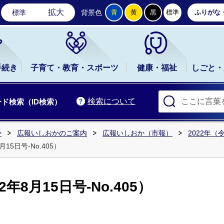
石岡市公式ホームページ
拡大
標準
背景色
青
黄
黒
標準
ふりがな
手続き
子育て・教育・スポーツ
健康・福祉
しごと・
検索について
ド検索（ID検索）
か
広報いしおかのご案内
広報いしおか（市報）
2022年（
15日号-No.405）
年8月15日号-No.405）