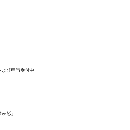
および申請受付中
業表彰」