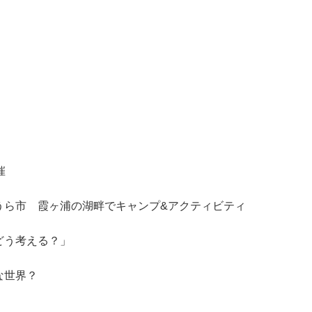
」
催
うら市 霞ヶ浦の湖畔でキャンプ&アクティビティ
どう考える？」
な世界？