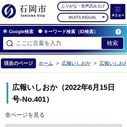
ふりがな・音声読み上げ
石岡市公式ホームペー
MUITILINGUAL
Google検索
キーワード検索（ID検索）
現在のページ
ホーム
広報いしおか
広報いしお
>
>
広報いしおか（2022年6月15日
号-No.401）
全ページを見る