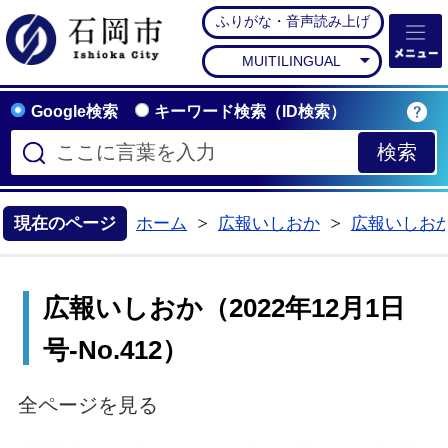
ふりがな・音声読み上げ
石岡市公式ホームペー
MUITILINGUAL
Google検索
キーワード検索（ID検索）
現在のページ
ホーム
広報いしおか
広報いしお
>
>
広報いしおか（2022年12月1日
号-No.412）
全ページを見る