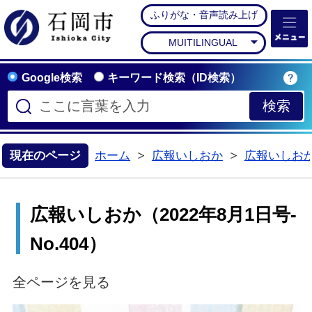
ふりがな・音声読み上げ
石岡市公式ホームペー
MUITILINGUAL
Google検索
キーワード検索（ID検索）
現在のページ
ホーム
広報いしおか
広報いしお
>
>
広報いしおか（2022年8月1日号-
No.404）
全ページを見る