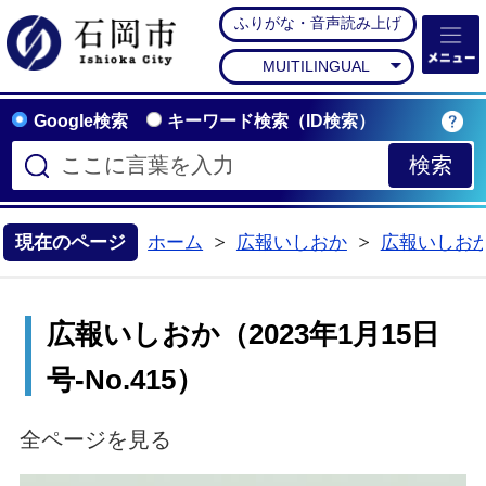
ふりがな・音声読み上げ
石岡市公式ホームペー
MUITILINGUAL
Google検索
キーワード検索（ID検索）
現在のページ
ホーム
広報いしおか
広報いしお
>
>
広報いしおか（2023年1月15日
号-No.415）
全ページを見る