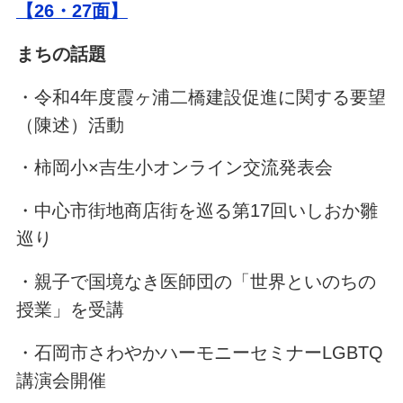
【26・27面】
まちの話題
・令和4年度霞ヶ浦二橋建設促進に関する要望
（陳述）活動
・柿岡小×吉生小オンライン交流発表会
・中心市街地商店街を巡る第17回いしおか雛
巡り
・親子で国境なき医師団の「世界といのちの
授業」を受講
・石岡市さわやかハーモニーセミナーLGBTQ
講演会開催