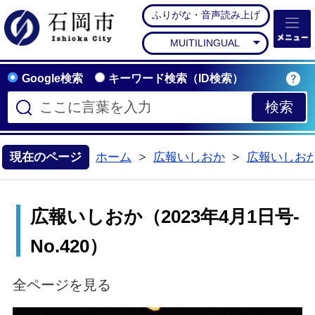
ふりがな・音声読み上げ
石岡市公式ホームペー
MUITILINGUAL
Google検索
キーワード検索（ID検索）
現在のページ
ホーム
広報いしおか
広報いしお
>
>
広報いしおか（2023年4月1日号-
No.420）
全ページを見る