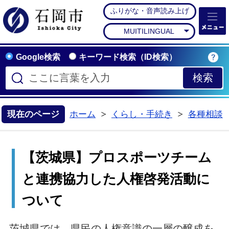
ふりがな・音声読み上げ
石岡市公式ホームペー
MUITILINGUAL
Google検索
キーワード検索（ID検索）
現在のページ
ホーム
くらし・手続き
各種相談
>
>
【茨城県】プロスポーツチーム
と連携協力した人権啓発活動に
ついて
茨城県では、県民の人権意識の一層の醸成を