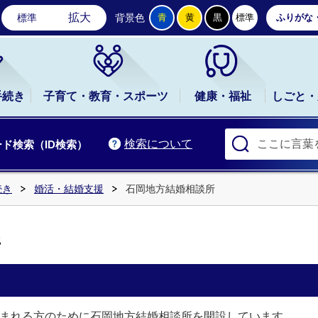
石岡市公式ホームページ
拡大
標準
背景色
青
黄
黒
標準
ふりがな
手続き
子育て・教育・スポーツ
健康・福祉
しごと・
検索について
ド検索（ID検索）
続き
婚活・結婚支援
石岡地方結婚相談所
所
望まれる方のために石岡地方結婚相談所を開設しています。