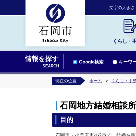
文字の大きさ
くらし・
情報を探す
Google検索
キーワー
SEARCH
現在の位置
ホーム
くらし・手
石岡地方結婚相談
目的
石岡市・小美玉市の2市で、結婚を