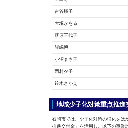
古谷勝子
大塚かをる
萩原三代子
飯嶋博
小沼まさ子
西村夕子
鈴木さかえ
地域少子化対策重点推進
石岡市では、少子化対策の強化をは
推進交付金」を活用し、以下の事業