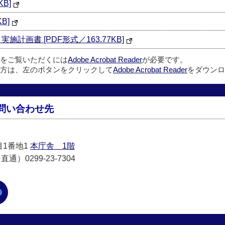
B]
B]
計画書 [PDF形式／163.77KB]
ルをご覧いただくには
Adobe Acrobat Reader
が必要です。
方は、左のボタンをクリックして
Adobe Acrobat Reader
をダウンロ
問い合わせ先
目1番地1
本庁舎 1階
通）0299-23-7304