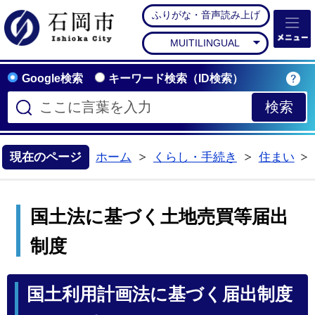
ふりがな・音声読み上げ
石岡市公式ホームペー
MUITILINGUAL
Google検索
キーワード検索（ID検索）
現在のページ
ホーム
くらし・手続き
住まい
>
>
国土法に基づく土地売買等届出
制度
国土利用計画法に基づく届出制度