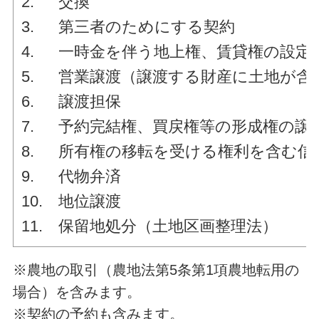
2. 交換
3. 第三者のためにする契約
4. 一時金を伴う地上権、賃貸権の設定
5. 営業譲渡（譲渡する財産に土地が含
6. 譲渡担保
7. 予約完結権、買戻権等の形成権の譲
8. 所有権の移転を受
9. 代物弁済
10. 地位譲渡
11. 保留地処分（土地区画整理法）
※農地の取引（農地法第5条第1項農地転用の
場合）を含みます。
※契約の予約も含みます。