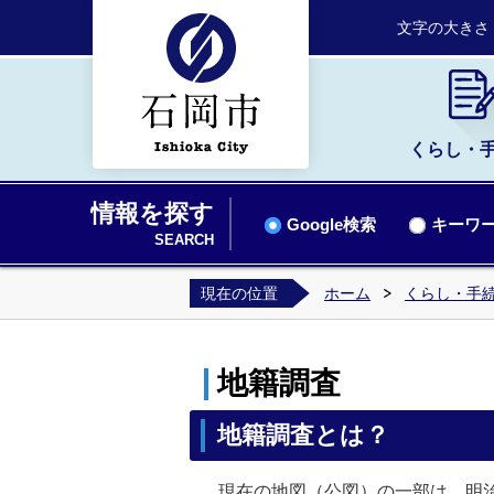
文字の大きさ
くらし・
情報を探す
Google検索
キーワー
SEARCH
現在の位置
ホーム
くらし・手
地籍調査
地籍調査とは？
現在の地図（公図）の一部は、明治