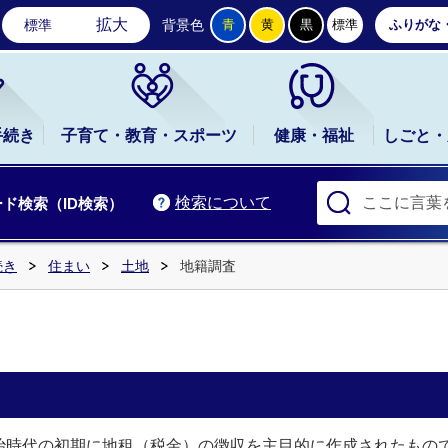
石岡市公式ホームページ
拡大
標準
背景色
青
黄
黒
標準
ふりがな
手続き
子育て・教育・スポーツ
健康・福祉
しごと・
検索について
ド検索（ID検索）
続き
住まい
土地
地籍調査
時代の初期に地租（税金）の徴収を主目的に作成されたもの