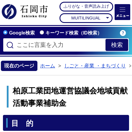
ふりがな・音声読み上げ
石岡市公式ホームペー
MUITILINGUAL
Google検索
キーワード検索（ID検索）
現在のページ
ホーム
しごと・産業 ・まちづくり
>
柏原工業団地運営協議会地域貢献
活動事業補助金
目 的