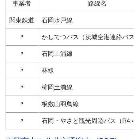
事業者
路線名
関東鉄道
石岡水戸線
〃
かしてつバス（茨城空港連絡バス
〃
石岡土浦線
〃
林線
〃
柿岡土浦線
〃
板敷山羽鳥線
〃
石岡・やさと観光周遊バス（R4.4.