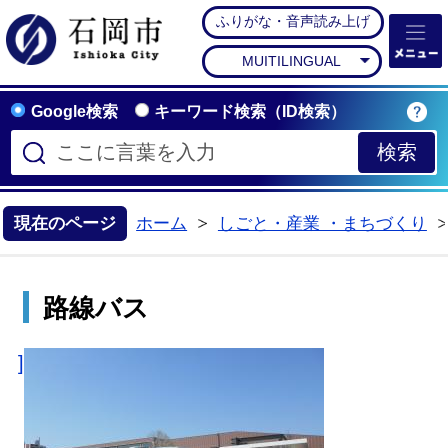
ふりがな・音声読み上げ
石岡市公式ホームペー
MUITILINGUAL
Google検索
キーワード検索（ID検索）
現在のページ
ホーム
しごと・産業 ・まちづくり
>
路線バス
]